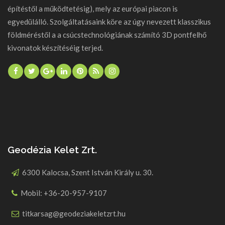
építéstől a működtetésig), mely az európai piacon is
egyedülálló. Szolgáltatásaink köre az úgy nevezett klasszikus
földméréstől a a csúcstechnológiának számító 3D pontfelhő
kivonatok készítéséig terjed.
Geodézia Kelet Zrt.
6300 Kalocsa, Szent István Király u. 30.
Mobil: +36-20-957-9107
titkarsag@geodeziakeletzrt.hu