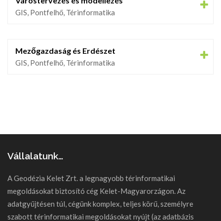
Várostervezés és modellezés
GIS, Pontfelhő, Térinformatika
Mezőgazdaság és Erdészet
GIS, Pontfelhő, Térinformatika
Vállalatunk…
A Geodézia Kelet Zrt. a legnagyobb térinformatikai
megoldásokat biztosító cég Kelet-Magyarorzágon. Az
adatgyűjtésen túl, cégünk komplex, teljes körű, személyre
szabott térinformatikai megoldásokat nyújt (az adatbázis