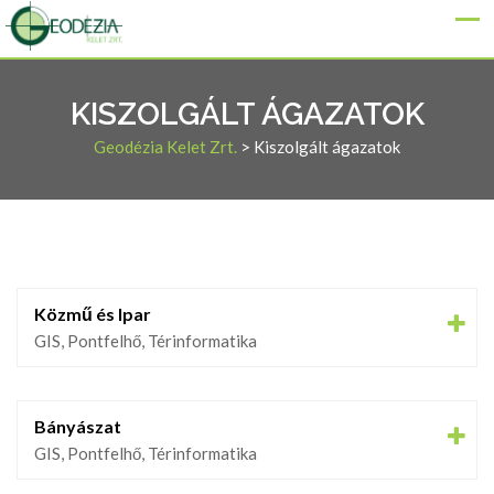
KISZOLGÁLT ÁGAZATOK
Geodézia Kelet Zrt.
>
Kiszolgált ágazatok
Közmű és Ipar
GIS, Pontfelhő, Térinformatika
Bányászat
GIS, Pontfelhő, Térinformatika