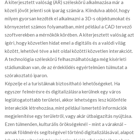
A kiterjesztett valóság (AR) széleskörű alkalmazása már a
közeli jövőt jelenti sok iparág számára. Kiindulva abból, hogy
milyen gyorsan kezdték el alkalmazni a 3D-s objektumokat és
környezetet számos folyamatban, mint például a CAD tervező
szoftverekben a mérnökök körében. A kiterjesztett valóság azt
ígéri, hogy közvetlen hidat emel a digitális és a valódi világ
között, lehetővé téve a két oldal közötti közvetlen interakciót.
A technológia széleskörű felhasználhatósága még kísérleti
stádiumában van, de az érdeklődés egyértelműen túlmutat a
szórakoztató iparon.
Képzelje el a turistáknak biztosítható lehetőségeket. Ha
egyszer felmérésre és digitalizálásra kerülnek egy város
leglátogatottabb területei, akkor lehetséges lesz különféle
interakciók létrehozása, mint például ismertető információk
megjelenítése egy területről, vagy akár útbaigazítás nyújtása.
Ezen túlmenően, kulturális örökségeknél – mint a váraknál –
annak földmérés segítségével történő digitalizálásával, alapot