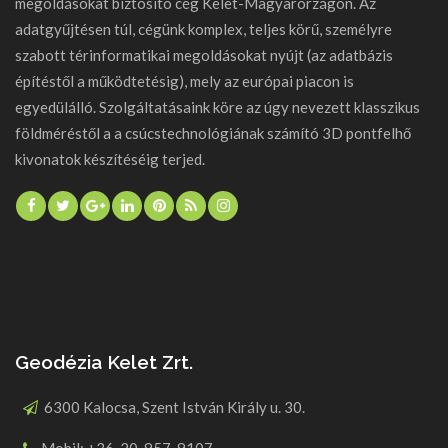
megoldásokat biztosító cég Kelet-Magyarorzágon. Az
adatgyűjtésen túl, cégünk komplex, teljes körű, személyre
szabott térinformatikai megoldásokat nyújt (az adatbázis
építéstől a működtetésig), mely az európai piacon is
egyedülálló. Szolgáltatásaink köre az úgy nevezett klasszikus
földméréstől a a csúcstechnológiának számító 3D pontfelhő
kivonatok készítéséig terjed.
Geodézia Kelet Zrt.
6300 Kalocsa, Szent István Király u. 30.
Mobil: +36-20-957-9107