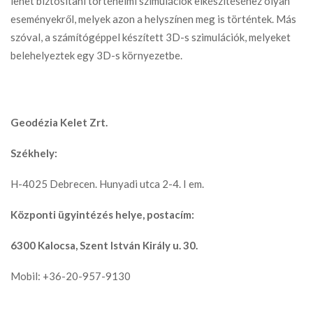
lehet biztosítani történelmi szimulációk elkészítéséhez olyan
eseményekről, melyek azon a helyszínen meg is történtek. Más
szóval, a számítógéppel készített 3D-s szimulációk, melyeket
belehelyeztek egy 3D-s környezetbe.
Geodézia Kelet Zrt.
Székhely:
H-4025 Debrecen. Hunyadi utca 2-4. I em.
Központi ügyintézés helye, postacím:
6300 Kalocsa, Szent István Király u. 30.
Mobil: +36-20-957-9130