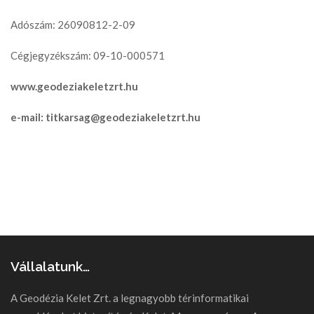
Adószám: 26090812-2-09
Cégjegyzékszám: 09-10-000571
www.geodeziakeletzrt.hu
e-mail: titkarsag@geodeziakeletzrt.hu
Vállalatunk…
A Geodézia Kelet Zrt. a legnagyobb térinformatikai