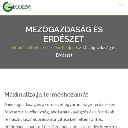
MEZŐGAZDASÁG ÉS
ERDÉSZET
Geodézia Kelet Zrt.
>
Our Projects
>
Mezőgazdaság és
Erdészet
Maximalizálja terméshozamát
A mezőgazdaság és az erdészet egyaránt nagy területeken
folytatott tevékenység, ahol a munkavégzés és a források
felhasználásának precíz irányítása kiemelten fontos.
Különösen a nyugati országokban, ahol a termelés igen szűk