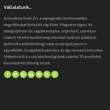
Vállalatunk…
A Geodézia Kelet Zrt. a legnagyobb térinformatikai
megoldásokat biztosító cég Kelet-Magyarorzágon. Az
adatgyűjtésen túl, cégünk komplex, teljes körű, személyre
szabott térinformatikai megoldásokat nyújt (az adatbázis
építéstől a működtetésig), mely az európai piacon is
egyedülálló. Szolgáltatásaink köre az úgy nevezett klasszikus
földméréstől a a csúcstechnológiának számító 3D pontfelhő
kivonatok készítéséig terjed.