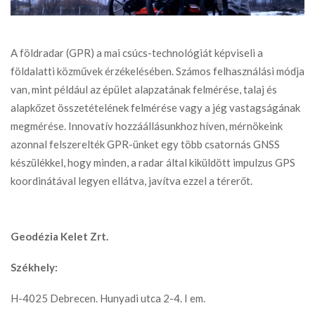
A földradar (GPR) a mai csúcs-technológiát képviseli a
földalatti közművek érzékelésében. Számos felhasználási módja
van, mint például az épület alapzatának felmérése, talaj és
alapkőzet összetételének felmérése vagy a jég vastagságának
megmérése. Innovatív hozzáállásunkhoz híven, mérnökeink
azonnal felszerelték GPR-ünket egy több csatornás GNSS
készülékkel, hogy minden, a radar által kiküldött impulzus GPS
koordinátával legyen ellátva, javítva ezzel a térerőt.
Geodézia Kelet Zrt.
Székhely:
H-4025 Debrecen. Hunyadi utca 2-4. I em.