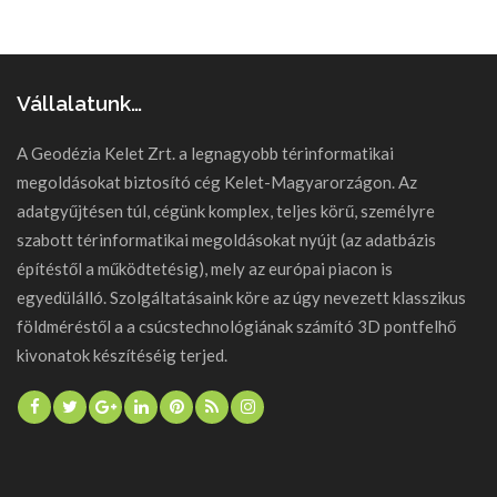
Vállalatunk…
A Geodézia Kelet Zrt. a legnagyobb térinformatikai
megoldásokat biztosító cég Kelet-Magyarorzágon. Az
adatgyűjtésen túl, cégünk komplex, teljes körű, személyre
szabott térinformatikai megoldásokat nyújt (az adatbázis
építéstől a működtetésig), mely az európai piacon is
egyedülálló. Szolgáltatásaink köre az úgy nevezett klasszikus
földméréstől a a csúcstechnológiának számító 3D pontfelhő
kivonatok készítéséig terjed.