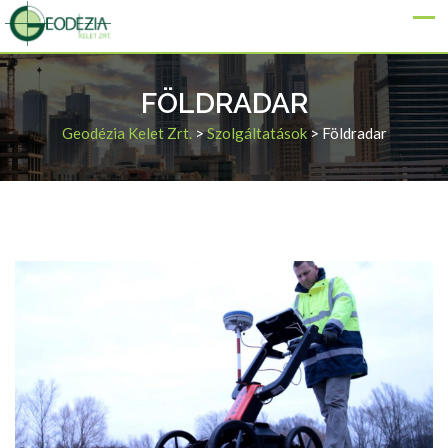
FÖLDRADAR
Geodézia Kelet Zrt.
>
Szolgáltatások
>
Földradar