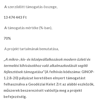
A
szerződött támogatás összege,
13 474 443 Ft
A
támogatás mértéke (%-ban),
70%
A projekt tartalmának bemutatása,
„A mikro-, kis- és középvállalkozások modern üzleti és
termelési kihívásokhoz való alkalmazkodását segítő
fejlesztések támogatása”
(A felhívás kódszáma: GINOP-
1.2.8-20) pályázat keretében elnyert támogatást
felhasználva a Geodéziai Kelet Zrt az alábbi eszközök,
műszerek beszerezését valósítja meg a projekt
befejezéséig.