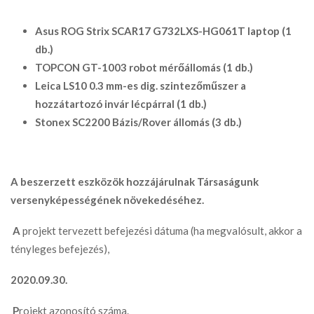
Asus ROG Strix SCAR17 G732LXS-HG061T laptop (1
db.)
TOPCON GT-1003 robot mérőállomás (1 db.)
Leica LS10 0.3 mm-es dig. szintezőműszer a
hozzátartozó invár lécpárral (1 db.)
Stonex SC2200 Bázis/Rover állomás (3 db.)
A beszerzett eszközök hozzájárulnak Társaságunk
versenyképességének növekedéséhez.
A
projekt tervezett befejezési dátuma (ha megvalósult, akkor a
tényleges befejezés),
2020.09.30.
P
rojekt azonosító száma.