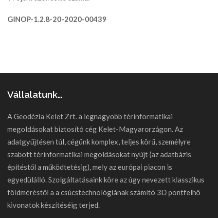
GINOP-1.2.8-20-2020-00439
Vállalatunk…
A Geodézia Kelet Zrt. a legnagyobb térinformatikai
megoldásokat biztosító cég Kelet-Magyarorzágon. Az
adatgyűjtésen túl, cégünk komplex, teljes körű, személyre
szabott térinformatikai megoldásokat nyújt (az adatbázis
építéstől a működtetésig), mely az európai piacon is
egyedülálló. Szolgáltatásaink köre az úgy nevezett klasszikus
földméréstől a a csúcstechnológiának számító 3D pontfelhő
kivonatok készítéséig terjed.